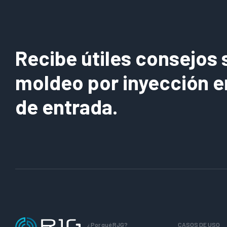
Recibe útiles consejos 
moldeo por inyección e
de entrada.
¿Por qué RJG?
CASOS DE USO