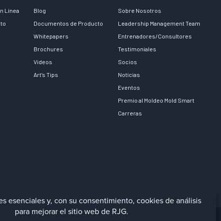
n Línea
Blog
Sobre Nosotros
nto
Documentos de Producto
Leadership Management Team
Whitepapers
Entrenadores/Consultores
Brochures
Testimoniales
Videos
Socios
Art’s Tips
Noticias
Eventos
Premio al Moldeo Mold Smart
Carreras