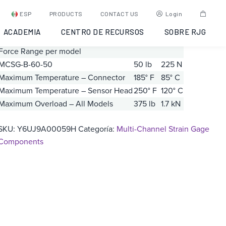
MCSG-50
ESP
PRODUCTS
CONTACT US
Login
ACADEMIA
CENTRO DE RECURSOS
SOBRE RJG
Sensor
English
S.I.
Force Range per model
MCSG-B-60-50
50 lb
225 N
Maximum Temperature – Connector
185° F
85° C
Maximum Temperature – Sensor Head
250° F
120° C
Maximum Overload – All Models
375 lb
1.7 kN
SKU:
Y6UJ9A00059H
Categoría:
Multi-Channel Strain Gage
Components