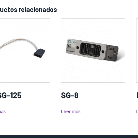
uctos relacionados
G-125
SG-8
más
Leer más