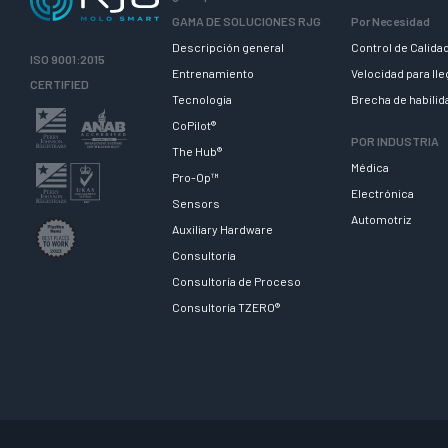
GAMA DE SOLUCIONES RJG
Por Necesidad
Descripción general
Control de Calida
ISO 9001:2015
Entrenamiento
Velocidad para ll
CERTIFIED
Tecnologia
Brecha de habili
CoPilot®
POR INDUSTRIA
The Hub®
Médica
Pro-Op™
Electrónica
Sensors
Automotriz
Auxiliary Hardware
Consultoría
Consultoría de Proceso
Consultoría TZERO®