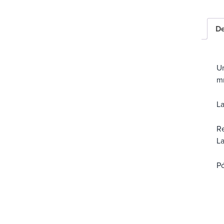
a
De
Un
m
La
Re
La
Pó