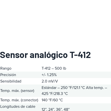
a
Sensor analógico T-412
Rango
T-412 – 500 lb
Precisión
+/- 1.25%
Sensibilidad
2.0 mV/V
Estándar – 250 °F/121.1 °C
Alta temp. –
Temp. máx. (sensor)
425 °F/218.3 °C
Temp. máx. (conector)
140 °F/60 °C
Longitudes de cable
12”, 24”, 36”, 48”