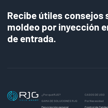
Recibe útiles consejos 
moldeo por inyección e
de entrada.
¿Por qué RJG?
CASOS DE USO
GAMA DE SOLUCIONES RJG
Por Necesidad
Descripción general
Control de Calida