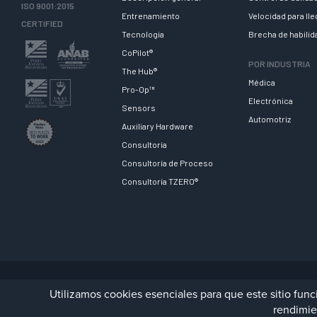
ISO 9001:2015
Entrenamiento
Velocidad para ll
CERTIFIED
Tecnologia
Brecha de habili
CoPilot®
POR INDUSTRIA
The Hub®
Médica
Pro-Op™
Electrónica
Sensors
Automotriz
Auxiliary Hardware
Consultoría
Consultoría de Proceso
Consultoría TZERO®
© 2023 RJG Inc.
ESP
Política de privacidad
Terms/Impressum
Contact 