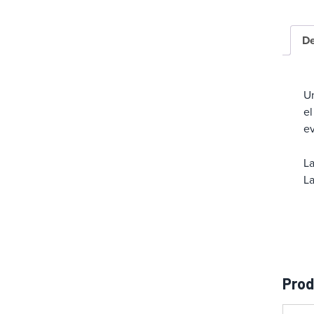
a
De
Un
el
ev
La
La
Prod