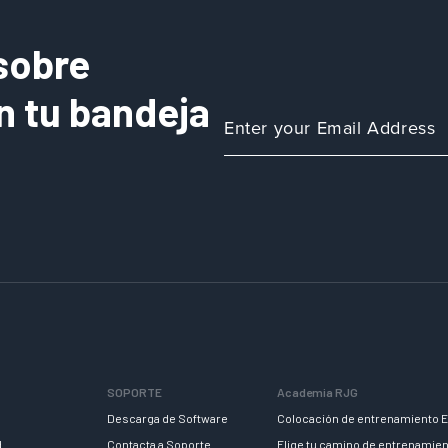
sobre
n tu bandeja
SOPORTE
Academia RJG
Descarga de Software
Colocación de entrenamiento E
d
Contacta a Soporte
Elige tu camino de entrenamie