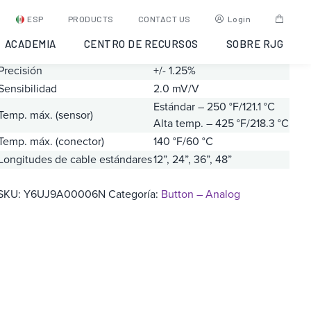
Sensor analógico T-414
ESP
PRODUCTS
CONTACT US
Login
ACADEMIA
CENTRO DE RECURSOS
SOBRE RJG
Rango
T-414 – 125 lb
Precisión
+/- 1.25%
Sensibilidad
2.0 mV/V
Estándar – 250 °F/121.1 °C
Temp. máx. (sensor)
Alta temp. – 425 °F/218.3 °C
Temp. máx. (conector)
140 °F/60 °C
Longitudes de cable estándares
12”, 24”, 36”, 48”
SKU:
Y6UJ9A00006N
Categoría:
Button – Analog