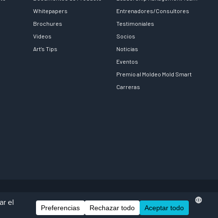
Whitepapers
Entrenadores/Consultores
Brochures
Testimoniales
Videos
Socios
Art’s Tips
Noticias
Eventos
Premio al Moldeo Mold Smart
Carreras
Facebook
LinkedIn
Instagra
YouTu