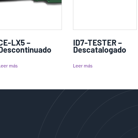
CE-LX5 –
ID7-TESTER –
Descontinuado
Descatalogado
Leer más
Leer más