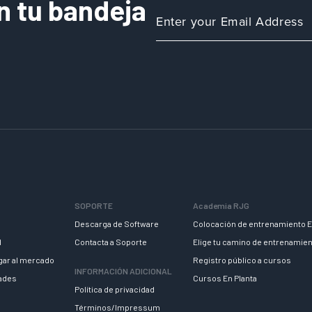
n tu bandeja
SOPORTE
Academia RJG
Descarga de Software
Colocación de entrenamiento E
d
Contacta a Soporte
Elige tu camino de entrenamie
egar al mercado
Registro público a cursos
INFORMACIÓN ADICIONAL
dades
Cursos En Planta
Política de privacidad
Términos/Impressum