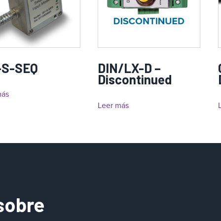
-S-SEQ
DIN/LX-D –
Discontinued
más
Leer más
sobre