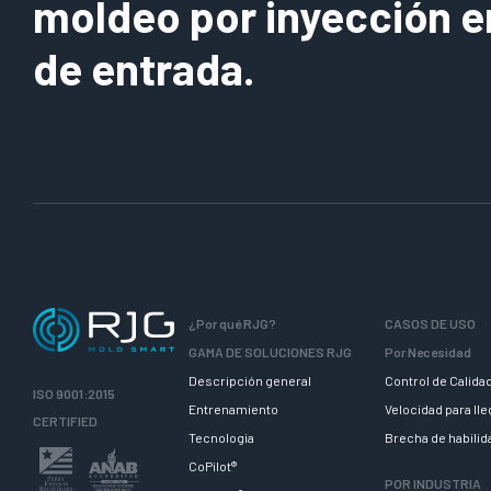
moldeo por inyección e
de entrada.
¿Por qué RJG?
CASOS DE USO
GAMA DE SOLUCIONES RJG
Por Necesidad
Descripción general
Control de Calida
ISO 9001:2015
Entrenamiento
Velocidad para ll
CERTIFIED
Tecnologia
Brecha de habili
CoPilot®
POR INDUSTRIA