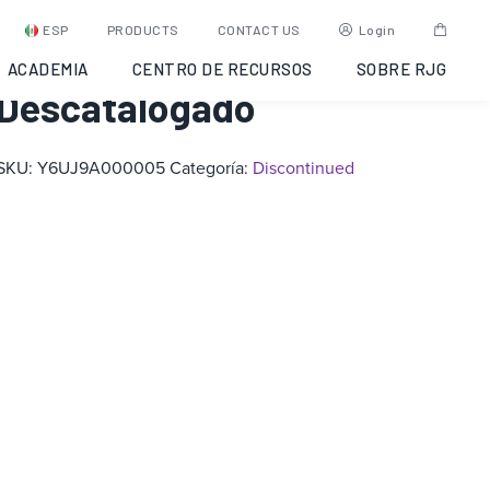
Soporte para
ESP
PRODUCTS
CONTACT US
Login
CoPilot/eDART –
ACADEMIA
CENTRO DE RECURSOS
SOBRE RJG
Descatalogado
SKU:
Y6UJ9A000005
Categoría:
Discontinued