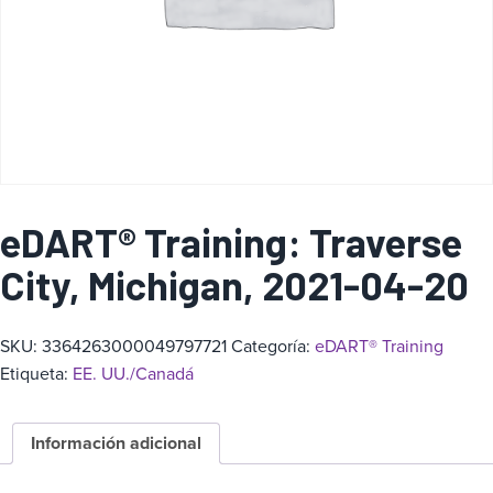
a
eDART® Training: Traverse
City, Michigan, 2021-04-20
SKU:
3364263000049797721
Categoría:
eDART® Training
Etiqueta:
EE. UU./Canadá
Información adicional