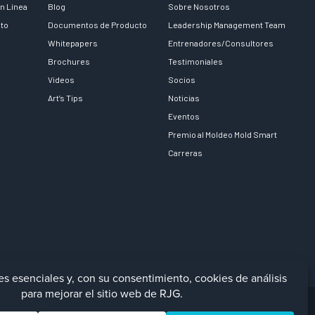
n Línea
Blog
Sobre Nosotros
nto
Documentos de Producto
Leadership Management Team
Whitepapers
Entrenadores/Consultores
Brochures
Testimoniales
Videos
Socios
Art’s Tips
Noticias
Eventos
Premio al Moldeo Mold Smart
Carreras
Facebook
LinkedIn
Instagra
YouTu