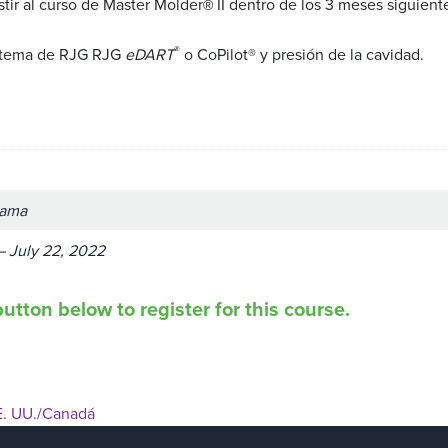
stir al curso de Master Molder
II dentro de los 3 meses siguient
®
®
sistema de RJG RJG
eDART
o CoPilot® y presión de la cavidad.
bama
 – July 22, 2022
utton below to register for this course.
E. UU./Canadá