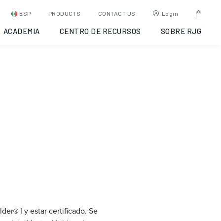
022-07-11
ESP
PRODUCTS
CONTACT US
Login
ACADEMIA
CENTRO DE RECURSOS
SOBRE RJG
lder
I y estar certificado. Se
®