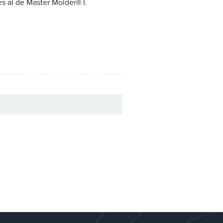
es al de Master Molder
I.
®