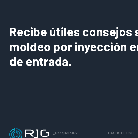
Recibe útiles consejos 
moldeo por inyección e
de entrada.
¿Por qué RJG?
CASOS DE USO