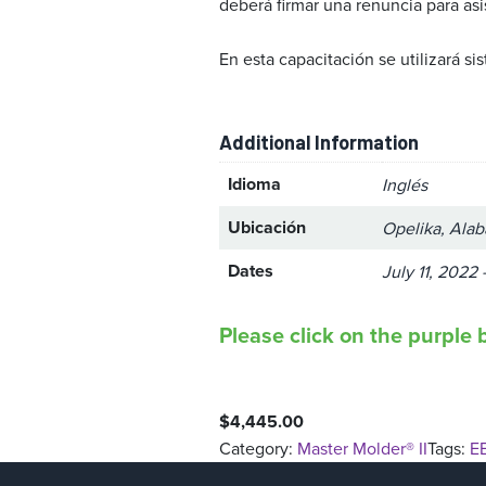
deberá firmar una renuncia para asi
En esta capacitación se utilizará 
Additional Information
Idioma
Inglés
Ubicación
Opelika, Ala
Dates
July 11, 2022
Please click on the purple b
$
4,445.00
Category:
Master Molder® II
Tags:
E