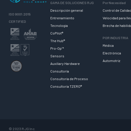
GAMA DE SOLUCIONES RJG
Por Necesidad
Descripción general
Control de Calida
ISO 9001:2015
Entrenamiento
Velocidad para ll
CERTIFIED
Tecnologia
Brecha de habili
CoPilot®
POR INDUSTRIA
The Hub®
Médica
Pro-Op™
Electrónica
Sensors
Automotriz
Auxiliary Hardware
Consultoría
Consultoría de Proceso
Consultoría TZERO®
© 2023 RJG Inc.