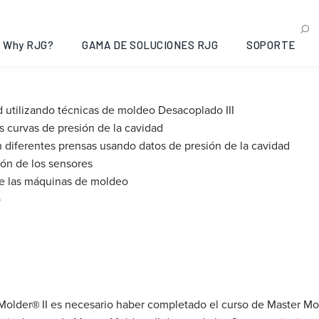
® II: Opelika, Alabama, 2
Why RJG?
GAMA DE SOLUCIONES RJG
SOPORTE
d utilizando técnicas de moldeo Desacoplado III
as curvas de presión de la cavidad
diferentes prensas usando datos de presión de la cavidad
ión de los sensores
de las máquinas de moldeo
o
 Molder
II es necesario haber completado el curso de Master Mo
®