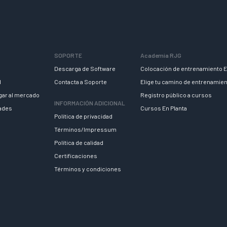
SOPORTE
Academia RJG
Descarga de Software
Colocación de entrenamiento E
d
Contacta a Soporte
Elige tu camino de entrenamie
egar al mercado
Registro público a cursos
INFORMACIÓN ADICIONAL
dades
Cursos En Planta
Política de privacidad
Términos/Impressum
Política de calidad
Certificaciones
Términos y condiciones