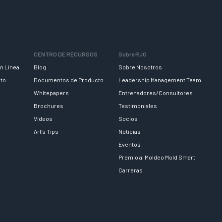
CENTRO DE RECURSOS
Sobre RJG
n Línea
Blog
Sobre Nosotros
nto
Documentos de Producto
Leadership Management Team
Whitepapers
Entrenadores/Consultores
Brochures
Testimoniales
Videos
Socios
Art’s Tips
Noticias
Eventos
Premio al Moldeo Mold Smart
Carreras