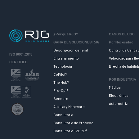
u
a
l
i
f
¿Por qué RJG?
CASOS DE USO
i
GAMA DE SOLUCIONES RJG
Por Necesidad
c
Descripción general
Control de Calida
ISO 9001:2015
a
Entrenamiento
Velocidad para ll
CERTIFIED
t
Tecnologia
Brecha de habili
i
CoPilot®
POR INDUSTRIA
o
The Hub®
Médica
n
Pro-Op™
:
Electrónica
Sensors
O
Automotriz
Auxiliary Hardware
p
Consultoría
e
Consultoría de Proceso
l
Consultoría TZERO®
i