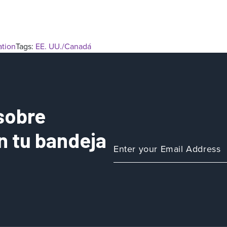
ation
Tags:
EE. UU./Canadá
sobre
n tu bandeja