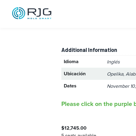
Train the Trai
2026-11-10
Additional Information
Idioma
Inglés
Ubicación
Opelika, Ala
Dates
November 10,
Please click on the purple b
$
12,745.00
5 seats available