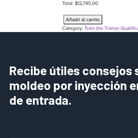
Total:
$12,745.00
n
T
Añadir al carrito
r
Category:
Train the Trainer Qualific
a
i
n
t
h
Recibe útiles consejos 
e
T
moldeo por inyección e
r
a
de entrada.
i
n
e
r
Q