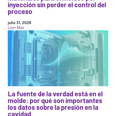
inyección sin perder el control del
proceso
julio 31, 2026
:
Leer Mas
Cómo
reducir
los
costos
de
los
materiales
para
el
moldeo
por
inyección
La fuente de la verdad está en el
sin
molde: por qué son importantes
perder
el
los datos sobre la presión en la
control
cavidad
del