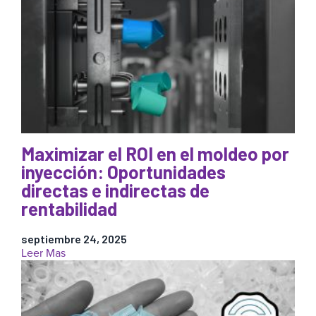
el
control
de
la
presión
en
la
cavidad
está
cambiando
la
Maximizar el ROI en el moldeo por
fabricación
inyección: Oportunidades
de
directas e indirectas de
plásticos:
Permitiendo
rentabilidad
el
uso
septiembre 24, 2025
de
:
Leer Mas
materiales
Maximizar
reciclados
el
en
ROI
el
en