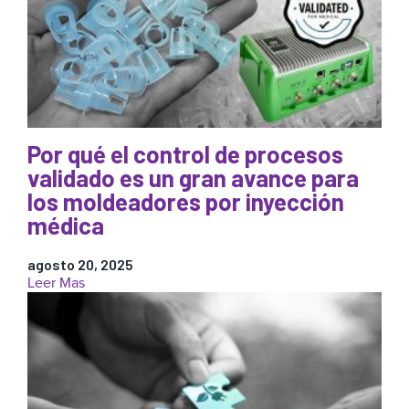
moldeo
el
por
moldeo
inyección
por
inyección:
Oportunidades
directas
e
indirectas
Por qué el control de procesos
de
rentabilidad
validado es un gran avance para
los moldeadores por inyección
médica
agosto 20, 2025
:
Leer Mas
Por
qué
el
control
de
procesos