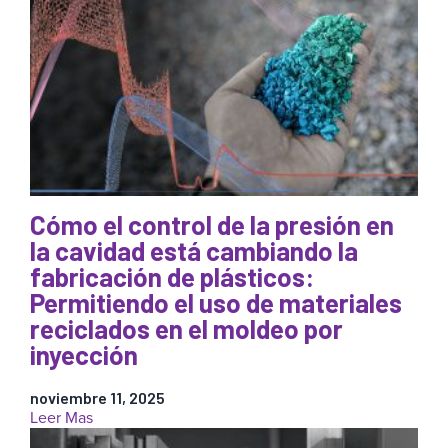
construyendo
moldeadores.
en
2026:
el
camino
hacia
el
control
autónomo
de
procesos
Cómo el control de la presión en
para
la cavidad está cambiando la
el
moldeo
fabricación de plásticos:
por
Permitiendo el uso de materiales
inyección
reciclados en el moldeo por
inyección
noviembre 11, 2025
:
Leer Mas
Cómo