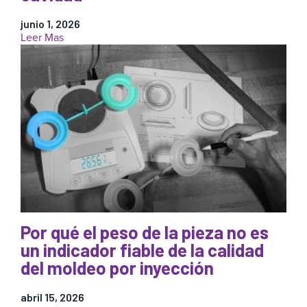
proceso
junio 1, 2026
:
Leer Mas
La
fuente
de
la
verdad
está
en
el
molde:
por
qué
son
importantes
los
Por qué el peso de la pieza no es
datos
un indicador fiable de la calidad
sobre
del moldeo por inyección
la
presión
en
abril 15, 2026