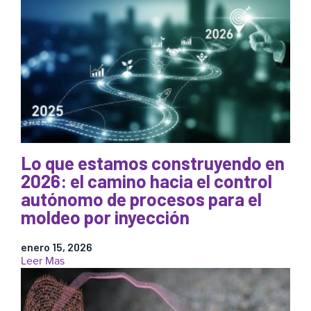
Explicación
de
los
conceptos
del
moldeo
por
inyección
automatizado:
un
potente
enfoque
Lo que estamos construyendo en
científico
2026: el camino hacia el control
con
DECOUPLED
autónomo de procesos para el
MOLDING®
moldeo por inyección
que
conduce
enero 15, 2026
a
:
Leer Mas
la
Lo
autonomía
que
de
estamos
los