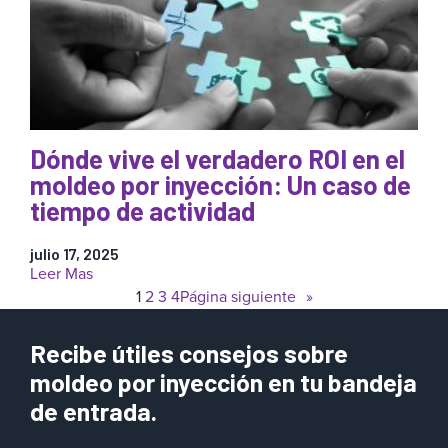
validado
es
un
gran
avance
para
los
moldeadores
Dónde vive el verdadero ROI en el
por
inyección
moldeo por inyección: Un caso de
médica
tiempo de actividad
julio 17, 2025
:
Leer Mas
Dónde
1
2
3
4
Página siguiente
»
vive
el
Recibe útiles consejos sobre
verdadero
ROI
moldeo por inyección en tu bandeja
en
de entrada.
el
moldeo