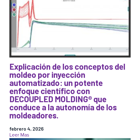
principales
problemas
de
calidad
en
el
moldeo
por
inyección
(y
Explicación de los conceptos del
cuánto
le
moldeo por inyección
están
automatizado: un potente
costando
enfoque científico con
realmente)
DECOUPLED MOLDING® que
conduce a la autonomía de los
moldeadores.
febrero 4, 2026
:
Leer Mas