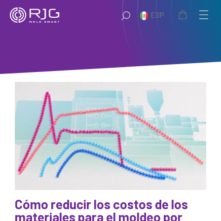
Saltar
ESP
al
contenido
Cómo reducir los costos de los
materiales para el moldeo por