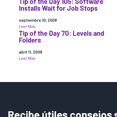
Tip of the Day 105: Software
Tip
Installs Wait for Job Stops
of
the
septiembre 10, 2008
Day
:
Leer Mas
136:
Tip of the Day 70: Levels and
Tip
Positive
Folders
of
Volume
the
and
abril 11, 2008
Day
the
:
Leer Mas
105:
Zero
Tip
Software
Line
of
Installs
the
Wait
Day
for
70:
Job
Levels
Stops
and
Folders
Recibe útiles consejos 