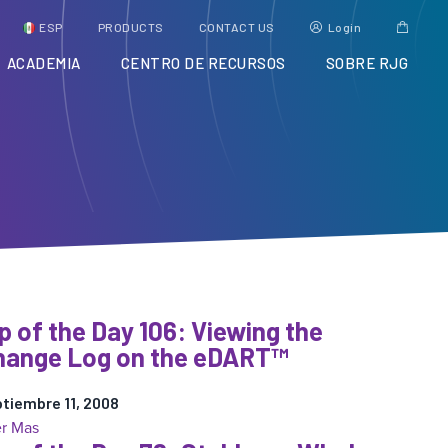
ESP
PRODUCTS
CONTACT US
Login
ACADEMIA
CENTRO DE RECURSOS
SOBRE RJG
p of the Day 106: Viewing the
hange Log on the eDART™
tiembre 11, 2008
:
r Mas