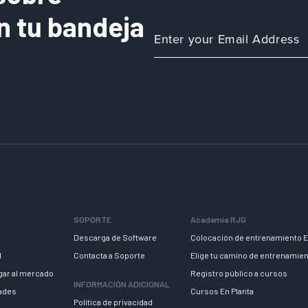
n tu bandeja
SOPORTE
Academia RJG
Descarga de Software
Colocación de entrenamiento E
d
Contacta a Soporte
Elige tu camino de entrenamie
egar al mercado
Registro público a cursos
INFORMACIÓN ADICIONAL
dades
Cursos En Planta
Política de privacidad