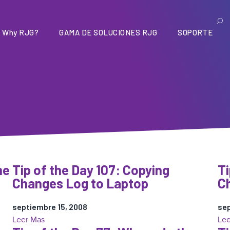
Why RJG?
GAMA DE SOLUCIONES RJG
SOPORTE
me
Tip of the Day 107: Copying
Ti
Changes Log to Laptop
C
septiembre 15, 2008
sep
:
Leer Mas
Lee