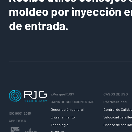
moldeo por inyección e
de entrada.
¿Por qué RJG?
CASOS DE USO
GAMA DE SOLUCIONES RJG
Por Necesidad
Descripción general
Control de Calida
ISO 9001:2015
Entrenamiento
Velocidad para ll
CERTIFIED
Tecnologia
Brecha de habili